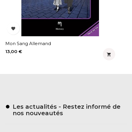


Mon Sang Allemand
Math
Prix
Prix
13,00 €
9,00

Les actualités - Restez informé de
nos nouveautés