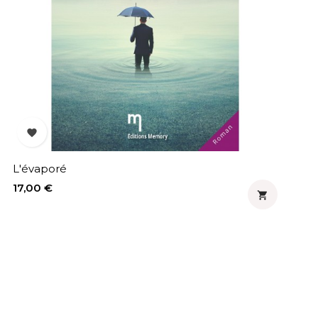

L'évaporé
Prix
17,00 €


Moi 
Prix
36,0