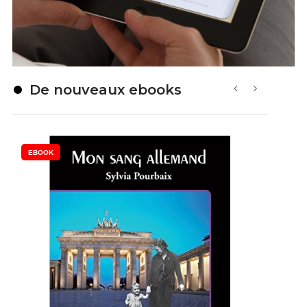
De nouveaux ebooks
‹
›
EBOOK
EB