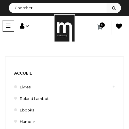
Basculer
☰
0
la
navigation
ACCUEIL
Livres
Roland Lambot
Ebooks
Humour