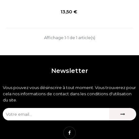
Prix
13,50 €
Affichage 1-1 de 1 article(s)
Newsletter
Vous pouvez vous désinscrire à tout moment. Vous trouverez pour
cela nos informations de contact dans les conditions d'utilisation
du site.
Facebook