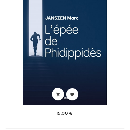


Prix
19,00 €