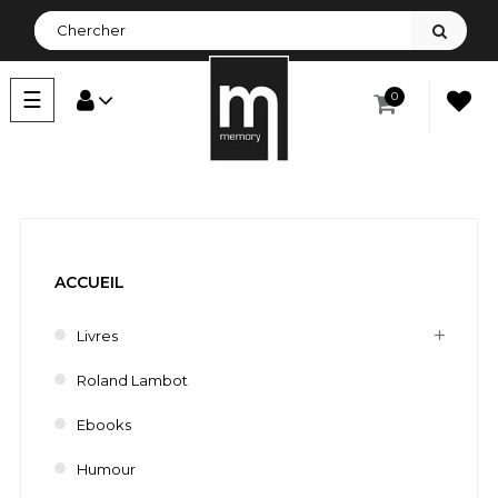
Basculer
☰
0
la
navigation
ACCUEIL
Livres
Roland Lambot
Ebooks
Humour