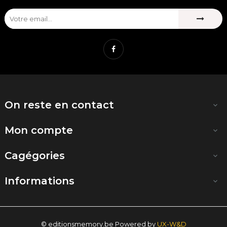
Facebook
On reste en contact

Mon compte

Cagégories

Informations

© editionsmemory.be Powered by
UX-W&D