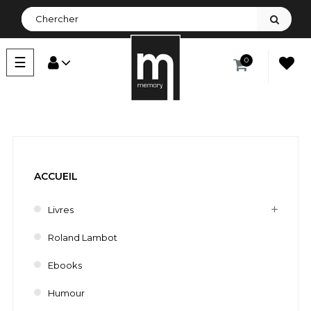
Basculer
☰
0
la
navigation
ACCUEIL
Livres
Roland Lambot
Ebooks
Humour