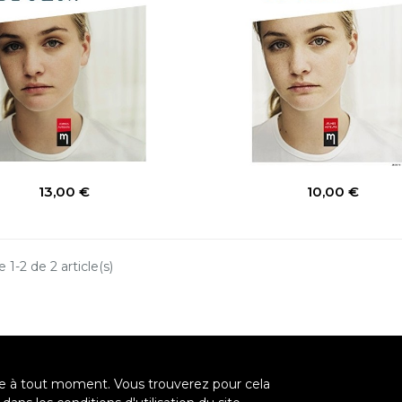
Prix
Prix
13,00 €
10,00 €
 1-2 de 2 article(s)
re à tout moment. Vous trouverez pour cela