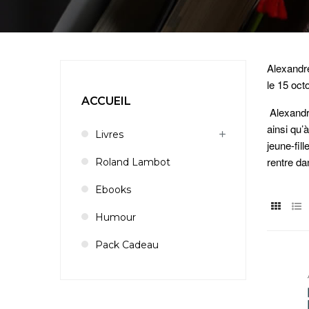
Alexandre
le 15 oct
ACCUEIL
Alexandre
ainsi qu’
Livres
jeune-fill
rentre da
Roland Lambot
Ebooks
Humour
Pack Cadeau