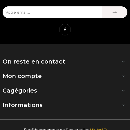
Facebook
On reste en contact

Mon compte

Cagégories

Informations

© editionsmemory.be Powered by
UX-W&D