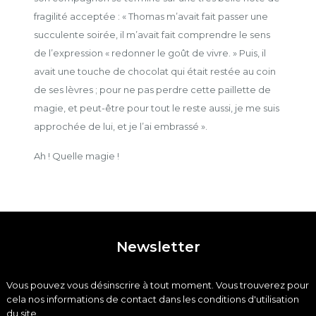
fragilité acceptée : « Thomas m’avait fait passer une
succulente soirée, il m’avait fait comprendre le sens
de l’expression « redonner le goût de vivre. » Puis, il
avait une touche de chocolat qui était restée au coin
de ses lèvres ; pour ne pas perdre cette paillette de
magie, et peut-être pour tout le reste aussi, je me suis
approchée de lui, et je l’ai embrassé ».
Ah ! Quelle magie !
Newsletter
Vous pouvez vous désinscrire à tout moment. Vous trouverez pour
cela nos informations de contact dans les conditions d'utilisation
du site.