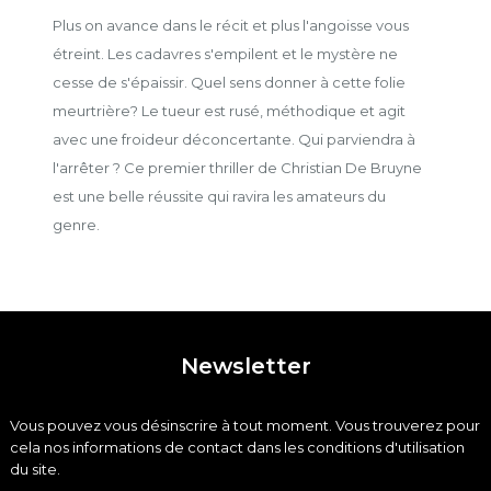
Plus on avance dans le récit et plus l'angoisse vous
étreint. Les cadavres s'empilent et le mystère ne
cesse de s'épaissir. Quel sens donner à cette folie
meurtrière? Le tueur est rusé, méthodique et agit
avec une froideur déconcertante. Qui parviendra à
l'arrêter ? Ce premier thriller de Christian De Bruyne
est une belle réussite qui ravira les amateurs du
genre.
Newsletter
Vous pouvez vous désinscrire à tout moment. Vous trouverez pour
cela nos informations de contact dans les conditions d'utilisation
du site.